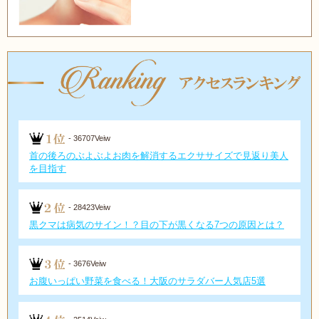
- 36707Veiw
首の後ろのぶよぶよお肉を解消するエクササイズで見返り美人
を目指す
- 28423Veiw
黒クマは病気のサイン！？目の下が黒くなる7つの原因とは？
- 3676Veiw
お腹いっぱい野菜を食べる！大阪のサラダバー人気店5選