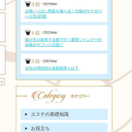
- 3674Veiw
お腹いっぱい野菜を食べる！大阪のサラダバ
ー人気店5選
- 2512Veiw
抜け毛も改善する裏ワザ！重曹シャンプーの
効果がすごいと話題に
- 2357Veiw
女性の理想的な体脂肪率とは？
»
エステの基礎知識
お役立ち