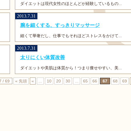
ダイエットは現代女性のほとんどが経験しているもの...
2013.7.31
腕を細くする、すっきりマッサージ
細くて華奢だし、仕事でもそれほどストレスをかけて...
2013.7.31
太りにくい体質改善
ダイエットや美肌は体質から！つまり痩せやすい、美...
7 / 69
« 先頭
«
...
10
20
30
...
65
66
67
68
69