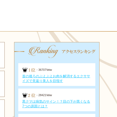
- 36707Veiw
首の後ろのぶよぶよお肉を解消するエクササ
イズで見返り美人を目指す
- 28421Veiw
黒クマは病気のサイン！？目の下が黒くなる
7つの原因とは？