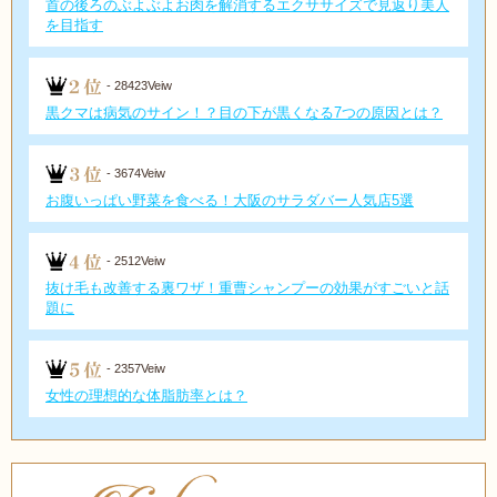
首の後ろのぶよぶよお肉を解消するエクササイズで見返り美人
を目指す
- 28423Veiw
黒クマは病気のサイン！？目の下が黒くなる7つの原因とは？
- 3674Veiw
お腹いっぱい野菜を食べる！大阪のサラダバー人気店5選
- 2512Veiw
抜け毛も改善する裏ワザ！重曹シャンプーの効果がすごいと話
題に
- 2357Veiw
女性の理想的な体脂肪率とは？