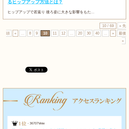
るヒップアップ方法とは？
ヒップアップで若返り 後ろ姿に大きな影響をもた...
10 / 69
« 先
頭
«
...
8
9
10
11
12
...
20
30
40
...
»
最後
»
- 36707Veiw